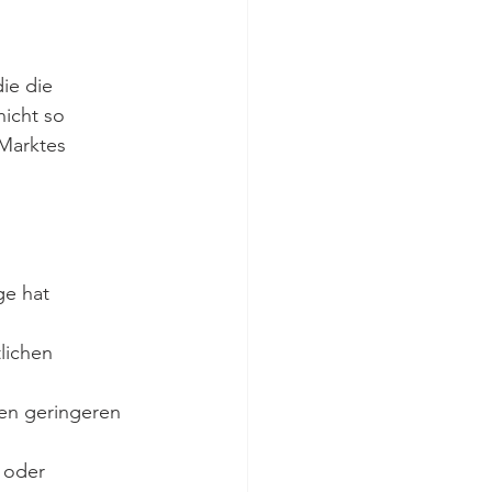
ie die 
nicht so 
Marktes 
ge hat 
lichen 
en geringeren 
 oder 