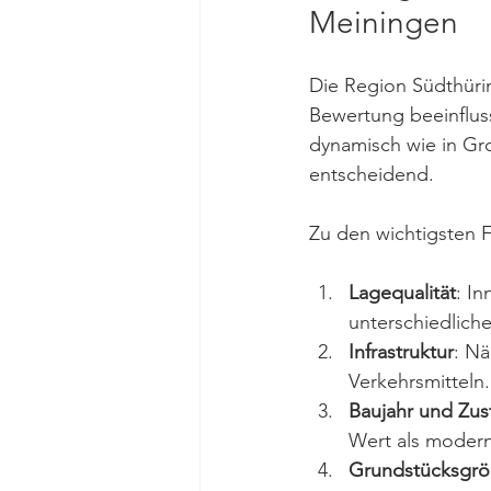
Meiningen
Die Region Südthürin
Bewertung beeinfluss
dynamisch wie in Gro
entscheidend.
Zu den wichtigsten F
Lagequalität
: I
unterschiedlich
Infrastruktur
: Nä
Verkehrsmitteln.
Baujahr und Zus
Wert als modern
Grundstücksgrö