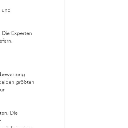
n und 
 Die Experten 
efern.
enbewertung 
beiden größten 
ur 
ten. Die 
e 