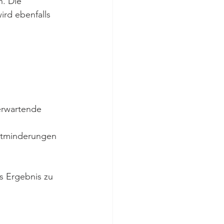
. Die 
rd ebenfalls 
 
erwartende 
rtminderungen 
s Ergebnis zu 