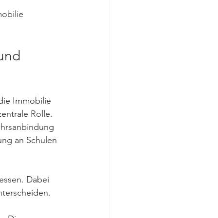
 
obilie 
und 
die Immobilie 
ntrale Rolle. 
kehrsanbindung 
ung an Schulen 
essen. Dabei 
nterscheiden. 